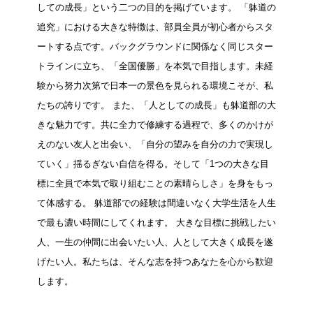
しての成長」という二つの目的を掲げています。 「躰道の
追究」における大きな特徴は、部員全員が初心者からスタ
ートする点です。バックグラウンドに関係なく同じスター
トラインに立ち、「全国優勝」を本気で目指します。未経
験から努力次第で日本一の景色を見られる環境こそが、私
たちの誇りです。 また、「人としての成長」も躰道部の大
きな魅力です。共に全力で修練する過程で、多くのかけが
えのない友人と出会い、「自分の望みを自分の力で実現し
ていく」揺るぎない自信を得る。そして「1つの大きな目
標に全員で本気で取り組むことの素晴らしさ」を身をもっ
て体感する。 躰道部での経験は間違いなく大学生活を人生
で最も濃い時間にしてくれます。 大きな目標に挑戦したい
人、一生の仲間に出会いたい人、人として大きく成長を遂
げたい人。私たちは、そんな志を持つあなたを心から歓迎
します。