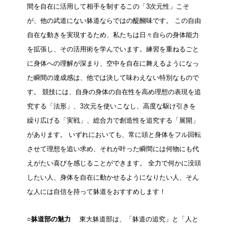
間を自在に活用して相手を制するこの「3次元性」こそ
が、他の武道にない躰道ならではの醍醐味です。 この自由
自在な動きを実現するため、私たちは日々自らの身体能力
を拡張し、その活用術を学んでいます。練習を重ねるごと
に身体への理解が深まり、空中を自在に舞えるようになっ
た瞬間の達成感は、他では決して味わえない特別なもので
す。 競技には、自身の身体の自在性を高め理想の表現を追
究する「法形」、3次元を使いこなし、高度な駆け引きを
繰り広げる「実戦」、総合力で創造性を追究する「展開」
があります。 いずれにおいても、常に頭と身体をフル回転
させて理想を追い求め、それが叶った瞬間には何物にも代
えがたい喜びを感じることができます。 全力で何かに没頭
したい人、身体を自在に動かせるようになりたい人、そん
な人には自信を持って躰道をおすすめします！
○躰道部の魅力
東大躰道部は、「躰道の追究」と「人と